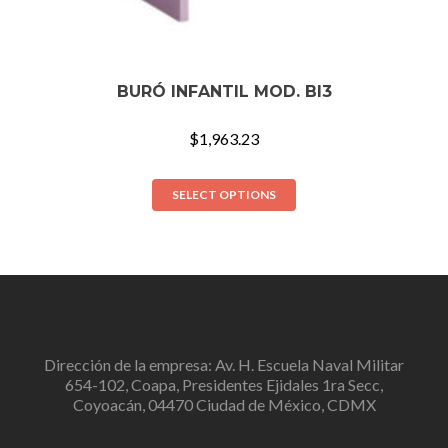
BURÓ INFANTIL MOD. BI3
$
1,963.23
SELECT OPTIONS
Dirección de la empresa: Av. H. Escuela Naval Militar
654-102, Coapa, Presidentes Ejidales 1ra Secc,
Coyoacán, 04470 Ciudad de México, CDMX