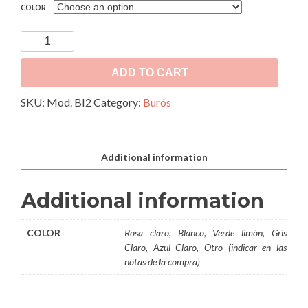
COLOR
Buró
Infantil
Mod.
ADD TO CART
BI2
SKU:
Mod. BI2
Category:
Burós
quantity
Additional information
Additional information
COLOR
Rosa claro, Blanco, Verde limón, Gris
Claro, Azul Claro, Otro (indicar en las
notas de la compra)