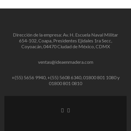
Dirección de la empresa: Av. H. Escuela Naval Militar
654-102, Coapa, Presidentes Ejidales 1ra Secc,
Coyoacán, 04470 Ciudad de México, CDMX
ventas@ideaenmadera.com
+(55) 5656 9940, +(55) 5608 6340, 01800 801 1080 y
01800 801 0810
Enlace
Enlace
de
de
Facebook
instagram