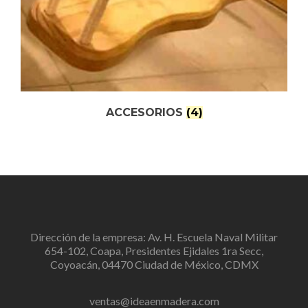
ACCESORIOS
(4)
Dirección de la empresa: Av. H. Escuela Naval Militar
654-102, Coapa, Presidentes Ejidales 1ra Secc,
Coyoacán, 04470 Ciudad de México, CDMX
ventas@ideaenmadera.com