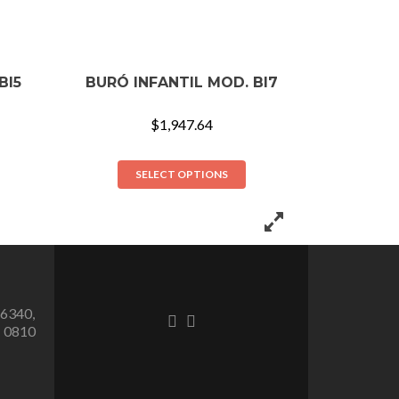
BI5
BURÓ INFANTIL MOD. BI7
$
1,947.64
SELECT OPTIONS
 6340,
Enlace
Enlace
1 0810
de
de
Facebook
instagram