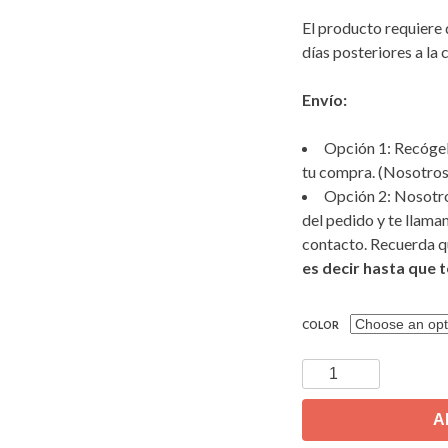
El producto requiere 
días posteriores a la
Envío:
Opción 1: Recógelo
tu compra. (Nosotros 
Opción 2: Nosotro
del pedido y te llama
contacto. Recuerda 
es decir hasta que 
COLOR
Buró
Infantil
Mod.
A
BI4