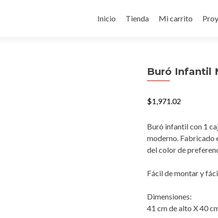
Ir
al
Inicio
Tienda
Mi carrito
Proy
contenido
Buró Infantil
$
1,971.02
Buró infantil con 1 ca
moderno. Fabricado 
del color de preferenc
Fácil de montar y fác
Dimensiones:
41 cm de alto X 40 c