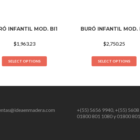
RÓ INFANTIL MOD. BI1
BURÓ INFANTIL MOD. 
$
1,963.23
$
2,750.25
SELECT OPTIONS
SELECT OPTIONS
entas@ideaenmadera.com
+(55) 5656 9940, +(55) 5608
01800 801 1080 y 01800 80