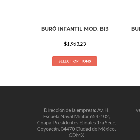
BURÓ INFANTIL MOD. BI3
BU
$
1,963.23
SELECT OPTIONS
Dirección de la empresa: Av. H.
v
Escuela Naval Militar 654-102,
Coapa, Presidentes Ejidales 1ra Secc,
Coyoacán, 04470 Ciudad de México,
CDMX