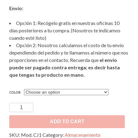
Envío:
Opción 1: Recógelo gratis en nuestras oficinas 10
días posteriores a tu compra. (Nosotros te indicamos
cuando esté listo)
Opción 2: Nosotros calculamos el costo de tu envío
dependiendo del pedido y te llamamos al número que nos
proporciones en el contacto. Recuerda que
el envío
puede ser pagado contra entrega; es decir hasta
que tengas tu producto en mano.
COLOR
Cajas
de
Almacenamiento
ADD TO CART
Mod.
SKU:
Mod. CJ1
Category:
Almacenamiento
CJ1