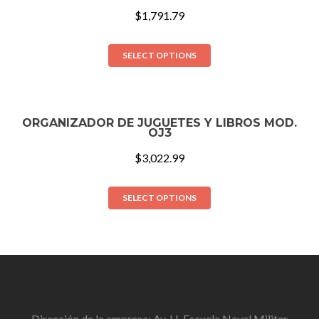
$
1,791.79
SELECT OPTIONS
ORGANIZADOR DE JUGUETES Y LIBROS MOD.
OJ3
$
3,022.99
SELECT OPTIONS
Dirección de la empresa: Av. H. Escuela Naval Militar