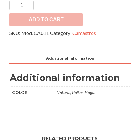
Camastro
Mod.
CA011
ADD TO CART
quantity
SKU:
Mod. CA011
Category:
Camastros
Additional information
Additional information
COLOR
Natural, Rojizo, Nogal
RELATED PRODUCTS