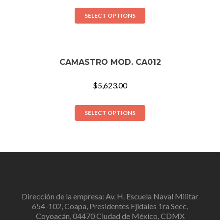
SELECT OPTIONS
CAMASTRO MOD. CA012
$
5,623.00
SELECT OPTIONS
Dirección de la empresa: Av. H. Escuela Naval Militar
654-102, Coapa, Presidentes Ejidales 1ra Secc,
Coyoacán, 04470 Ciudad de México, CDMX