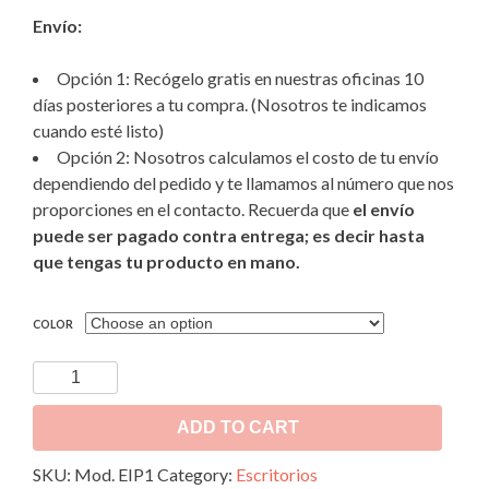
Envío:
Opción 1: Recógelo gratis en nuestras oficinas 10
días posteriores a tu compra. (Nosotros te indicamos
cuando esté listo)
Opción 2: Nosotros calculamos el costo de tu envío
dependiendo del pedido y te llamamos al número que nos
proporciones en el contacto. Recuerda que
el envío
puede ser pagado contra entrega; es decir hasta
que tengas tu producto en mano.
COLOR
Escritorio-
Pizarrón
Infantil
ADD TO CART
Mod.
SKU:
Mod. EIP1
Category:
Escritorios
EIP1