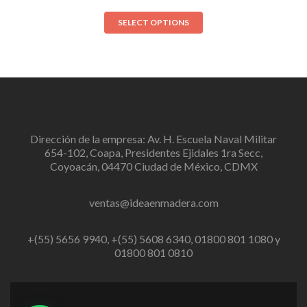
SELECT OPTIONS
Dirección de la empresa: Av. H. Escuela Naval Militar
654-102, Coapa, Presidentes Ejidales 1ra Secc,
Coyoacán, 04470 Ciudad de México, CDMX
ventas@ideaenmadera.com
+(55) 5656 9940, +(55) 5608 6340, 01800 801 1080 y
01800 801 0810