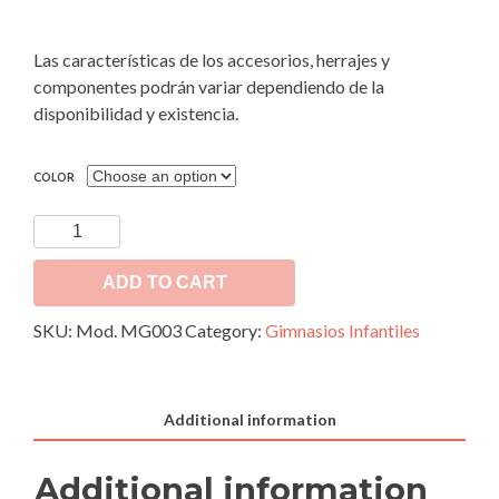
Las características de los accesorios, herrajes y
componentes podrán variar dependiendo de la
disponibilidad y existencia.
COLOR
Juego
Infantil
–
ADD TO CART
Gimnasio
SKU:
Mod. MG003
Category:
Gimnasios Infantiles
Mod.
MG003
quantity
Additional information
Additional information