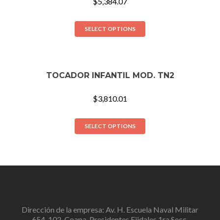
$
5,384.07
SELECT OPTIONS
TOCADOR INFANTIL MOD. TN2
$
3,810.01
SELECT OPTIONS
Dirección de la empresa: Av. H. Escuela Naval Militar
654-102, Coapa, Presidentes Ejidales 1ra Secc,