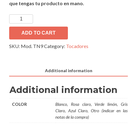
que tengas tu producto en mano.
Tocador
Infantil
Mod.
ADD TO CART
TN9
SKU:
Mod. TN9
Category:
Tocadores
quantity
Additional information
Additional information
COLOR
Blanco, Rosa claro, Verde limón, Gris
Claro, Azul Claro, Otro (indicar en las
notas de la compra)