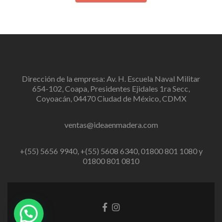
Dirección de la empresa: Av. H. Escuela Naval Militar
654-102, Coapa, Presidentes Ejidales 1ra Secc,
Coyoacán, 04470 Ciudad de México, CDMX
ventas@ideaenmadera.com
+(55) 5656 9940, +(55) 5608 6340, 01800 801 1080 y
01800 801 0810
Enlace
Enlace
de
de