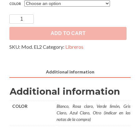
COLOR
Estantería
Librero
Mod.
ADD TO CART
EL2
SKU:
Mod. EL2
Category:
Libreros
quantity
Additional information
Additional information
COLOR
Blanco, Rosa claro, Verde limón, Gris
Claro, Azul Claro, Otro (indicar en las
notas de la compra)