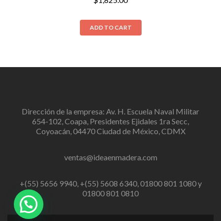
ADD TO CART
Dirección de la empresa: Av. H. Escuela Naval Militar
654-102, Coapa, Presidentes Ejidales 1ra Secc,
Coyoacán, 04470 Ciudad de México, CDMX
ventas@ideaenmadera.com
+(55) 5656 9940, +(55) 5608 6340, 01800 801 1080 y
01800 801 0810