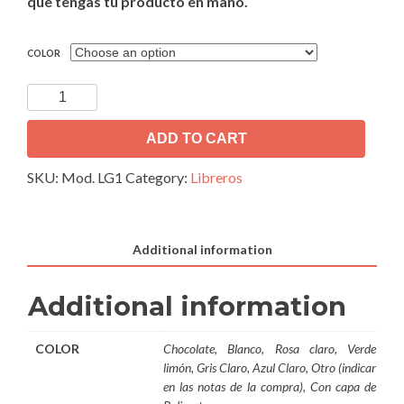
que tengas tu producto en mano.
COLOR
Librero
Infantil
Grande
ADD TO CART
Mod.
SKU:
Mod. LG1
Category:
Libreros
LG1
quantity
Additional information
Additional information
COLOR
Chocolate, Blanco, Rosa claro, Verde
limón, Gris Claro, Azul Claro, Otro (indicar
en las notas de la compra), Con capa de