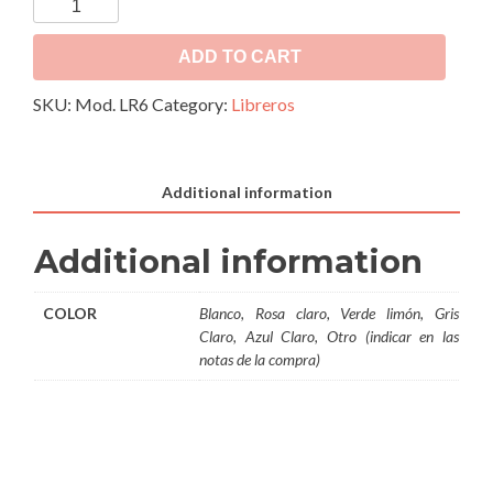
Librero
Revistero
Mod.
ADD TO CART
LR6
SKU:
Mod. LR6
Category:
Libreros
quantity
Additional information
Additional information
COLOR
Blanco, Rosa claro, Verde limón, Gris
Claro, Azul Claro, Otro (indicar en las
notas de la compra)